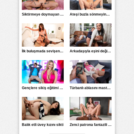
Siktirmeye doymayan büyük memeli kadın
Ateşi buzla sönmeyince siktirdi
İlk buluşmada sevişen lezbiyenler
Arkadaşıyla eşini değişip büyük götlü kadını sikti
Gençlere sikiş eğitimi veren milf
Türbanlı ablasını mastürbasyon yaparken yakaladı
Balık etli üvey kızını sikti
Zenci patrona fantazili masaj