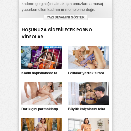
kadının gerginliğini almak için omuzlarına masaj
yaparken elleri kadının iri memelerine doğru
kayıyor. Memeleri okşanırken azan kadın
YAZI DEVAMINI GÖSTER
memelerini bluzdan dışarı çıkarıyor. İş arkadaşının
iri memelerine sertleşen adam yarrağını kadının
HOŞUNUZA GIDEBILECEK PORNO
ağzına veriyor. Azgın sarışın sakso çekerken kendi
VIDEOLAR
iri memelerini okşuyor. Çorabını yırtıp adama gel
beni sik diyor.
Kategori:
Reality Kings
,
1080p
,
Ağza Boşalma
,
Alman
,
Ateşli
,
Ayak
Fetişi
,
Ayakta
,
Büyük Göt
,
Büyük Meme
,
Büyük Penis
,
Evooli
,
Milf
,
Mini Etekli
,
Ofis
,
Olgun
,
Patron
,
Piercing
,
Redtube
,
Kadın hapishanede tacize uğradı
Lolitalar yarrak sırasında
Sarışın
,
Şişman
,
Ünlü
,
Youjizz
,
Katalina Kyle
Dar kıçını parmaklatıp siktirdi
Büyük kalçalarını tokatlatarak amını siktirdi